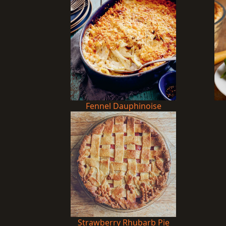
Fennel Dauphinoise
Strawberry Rhubarb Pie